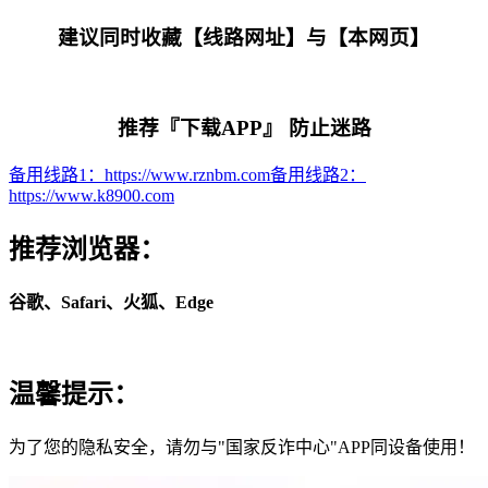
建议同时收藏【线路网址】与【本网页】
推荐『下载APP』 防止迷路
备用线路
1
：
https://www.rznbm.com
备用线路
2
：
https://www.k8900.com
推荐浏览器：
谷歌、Safari、火狐、Edge
温馨提示：
为了您的隐私安全，请勿与"国家反诈中心"APP同设备使用！