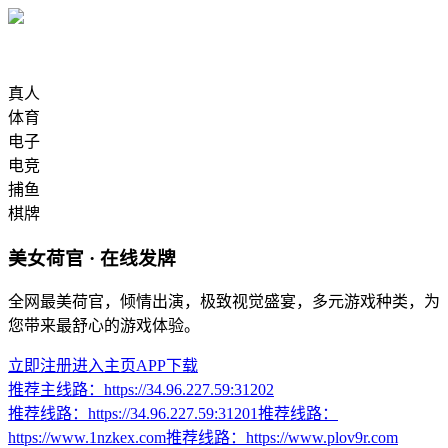
真人
体育
电子
电竞
捕鱼
棋牌
美女荷官 · 在线发牌
全网最美荷官，倾情出演，极致视觉盛宴，多元游戏种类，为
您带来最舒心的游戏体验。
立即注册
进入主页
APP下载
推荐主线路：
https://34.96.227.59:31202
推荐线路：
https://34.96.227.59:31201
推荐线路：
https://www.1nzkex.com
推荐线路：
https://www.plov9r.com