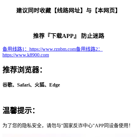
建议同时收藏【线路网址】与【本网页】
推荐『下载APP』 防止迷路
备用线路
1
：
https://www.rznbm.com
备用线路
2
：
https://www.k8900.com
推荐浏览器：
谷歌、Safari、火狐、Edge
温馨提示：
为了您的隐私安全，请勿与"国家反诈中心"APP同设备使用！