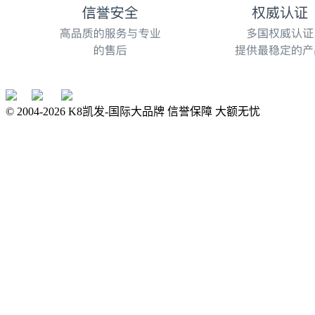
© 2004-
2026
K8凯发-国际大品牌 信誉保障 大额无忧