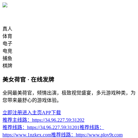
真人
体育
电子
电竞
捕鱼
棋牌
美女荷官 · 在线发牌
全网最美荷官，倾情出演，极致视觉盛宴，多元游戏种类，为
您带来最舒心的游戏体验。
立即注册
进入主页
APP下载
推荐主线路：
https://34.96.227.59:31202
推荐线路：
https://34.96.227.59:31201
推荐线路：
https://www.1nzkex.com
推荐线路：
https://www.plov9r.com