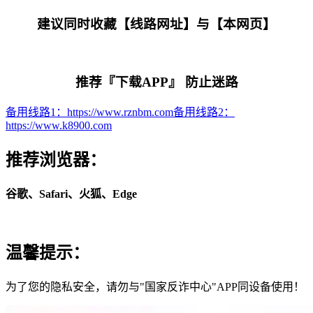
建议同时收藏【线路网址】与【本网页】
推荐『下载APP』 防止迷路
备用线路
1
：
https://www.rznbm.com
备用线路
2
：
https://www.k8900.com
推荐浏览器：
谷歌、Safari、火狐、Edge
温馨提示：
为了您的隐私安全，请勿与"国家反诈中心"APP同设备使用！