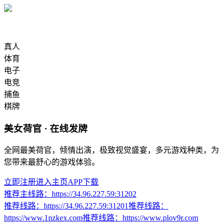
真人
体育
电子
电竞
捕鱼
棋牌
美女荷官 · 在线发牌
全网最美荷官，倾情出演，极致视觉盛宴，多元游戏种类，为
您带来最舒心的游戏体验。
立即注册
进入主页
APP下载
推荐主线路：
https://34.96.227.59:31202
推荐线路：
https://34.96.227.59:31201
推荐线路：
https://www.1nzkex.com
推荐线路：
https://www.plov9r.com